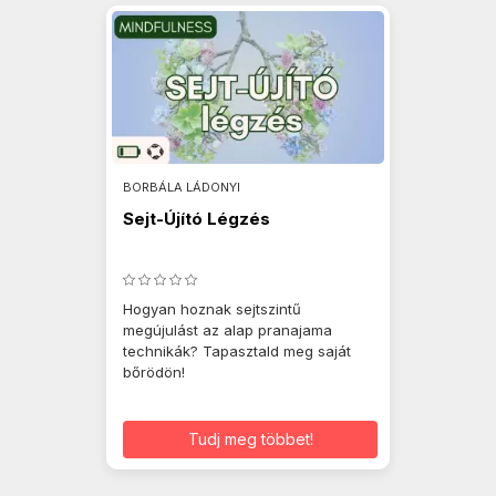
BORBÁLA LÁDONYI
Sejt-Újító Légzés
Hogyan hoznak sejtszintű
megújulást az alap pranajama
technikák? Tapasztald meg saját
bőrödön!
Tudj meg többet!