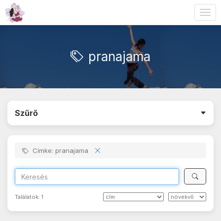
Togg
navig
pranajama
Szűrő
Címke: pranajama
Találatok:
1